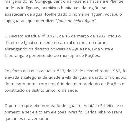
margens do rio Gongogi, dentro da Fazenda Iracema e Planície,
onde os indígenas, primitivos habitantes da região, se
abasteciam de água, foi-lhe dado o nome de “Iguaí”, vocábulo
tupi-guarani que quer dizer “
fonte de beber água”
.
O Decreto estadual nº 8.021, de 15 de março de 1932, criou o
distrito de Iguaí com sede no arraial do mesmo nome,
abrangendo os distritos policiais de Água Fria, Boa Vista e
Ibiporanga e pertencendo ao município de Poções.
Por força da Lei estadual nº 513, de 12 de dezembro de 1952, foi
elevada à categoria de cidade a vila de Iguaí e criado o município
do mesmo nome com território desmembrado do de Poções e
constituído de distrito único, o da sede.
O primeiro prefeito nomeado de Iguaí foi Anatálio Schettini e o
primeiro a ser eleito em eleições livres foi Carlos Ribeiro Freire
que antes era vereador.