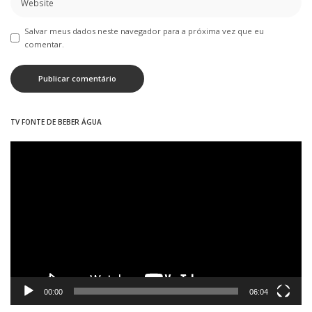
Salvar meus dados neste navegador para a próxima vez que eu
comentar.
TV FONTE DE BEBER ÁGUA
Tocador
de
vídeo
00:00
06:04