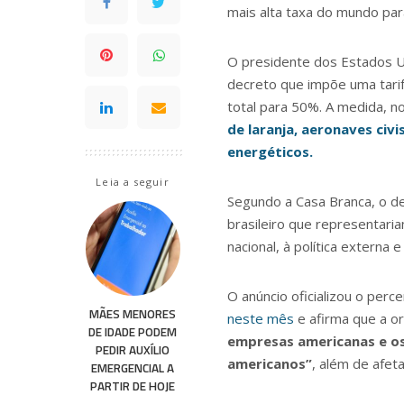
mais alta taxa do mundo par
O presidente dos Estados Un
decreto que impõe uma tarif
total para 50%. A medida, n
de laranja, aeronaves civi
energéticos.
Leia a seguir
Segundo a Casa Branca, o d
brasileiro que representar
nacional, à política externa
O anúncio oficializou o per
MÃES MENORES
neste mês
e afirma que a o
DE IDADE PODEM
empresas americanas e os
PEDIR AUXÍLIO
americanos”
, além de afeta
EMERGENCIAL A
PARTIR DE HOJE