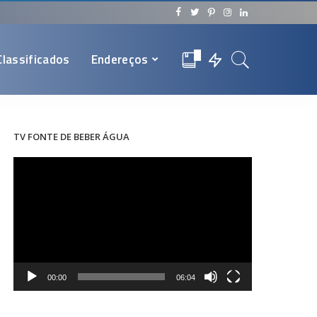
Classificados
Endereços
0
TV FONTE DE BEBER ÁGUA
Tocador
de
vídeo
00:00
06:04