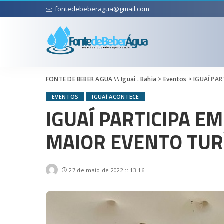
fontedebeberagua@gmail.com
FONTE DE BEBER AGUA \\ Iguai . Bahia
>
Eventos
>
IGUAÍ PAR
EVENTOS
IGUAÍ ACONTECE
IGUAÍ PARTICIPA E
MAIOR EVENTO TURÍ
27 de maio de 2022 :: 13:16