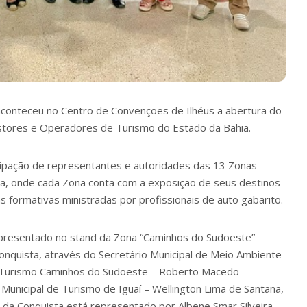
 aconteceu no Centro de Convenções de Ilhéus a abertura do
tores e Operadores de Turismo do Estado da Bahia.
cipação de representantes e autoridades das 13 Zonas
ia, onde cada Zona conta com a exposição de seus destinos
 formativas ministradas por profissionais de auto gabarito.
representado no stand da Zona “Caminhos do Sudoeste”
onquista, através do Secretário Municipal de Meio Ambiente
 Turismo Caminhos do Sudoeste – Roberto Macedo
unicipal de Turismo de Iguaí – Wellington Lima de Santana,
a da Conquista está representado por Albene Smar Silveira –