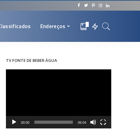
Classificados
Endereços
0
TV FONTE DE BEBER ÁGUA
Tocador
de
vídeo
00:00
06:04